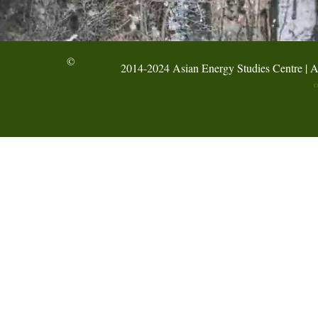
©
2014-2024 Asian Energy Studies Centre | A
C