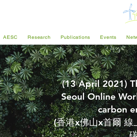
AESC
Research
Publications
Events
Net
(13 April 2021) 
Seoul Online Wo
carbon e
(香港x佛山x首爾 